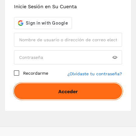
Inicie Sesión en Su Cuenta
Soy un cliente
Soy un vendedor
Recordarme
¿Olvidaste tu contraseña?
Sí, agregarme a la lista de correos
Tus datos personales se utilizarán para respaldar
Acceder
tu experiencia en este sitio web, para administrar
el acceso a tu cuenta y para otros fines descritos
en nuestra
política de privacidad
.
Registrarse