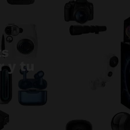
ts
 y tu