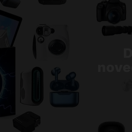
D
nove