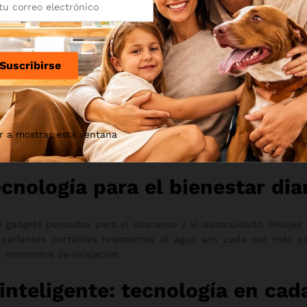
hoy está al alcance de cualquier hogar. Enchufes inteligente
ente todo desde una sola aplicación. Esto no solo aporta comod
consumo eléctrico automáticamente según los hábitos de uso.
gets que mejoran tu productiv
io exige herramientas que ayuden a optimizar el tiempo. Soport
r a mostrar esta ventana
cos rápidos son aliados clave para quienes pasan largas horas
una gran diferencia en comodidad y eficiencia.
cnología para el bienestar dia
n gadgets pensados para el descanso y el autocuidado. Relojes i
 parlantes portátiles resistentes al agua son cada vez más po
on momentos de relajación.
inteligente: tecnología en cad