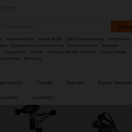
% Online
Busca
s
Moda Hombre
Moda Mujer
Electrodomésticos
Notebooks
oyas
Suplementos Alimenticios
Supermercado
Muebles
r
Juguetería
Libros
Anteojos de Sol Hombre
Frutos Secos
anoramas
Servicios
nes Somos
Tienda
Marcas
Planes Vended
cuentes
Contacto