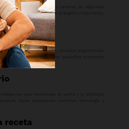
s, termostatos programables y cámaras de seguridad
idad, sino también un ahorro energético importante,
idad
es ajustables para notebook, teclados ergonómicos,
 frente a una pantalla. Sumar pequeños accesorios
rio
nteligentes que monitorean el sueño y la actividad
pulares. Estos dispositivos combinan tecnología y
a receta