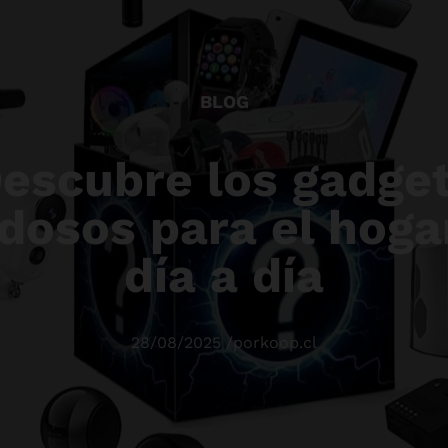
BLOG
escubre los gadge
dosos para el hogar
día a día
28/08/2025
/
por
koop.cl