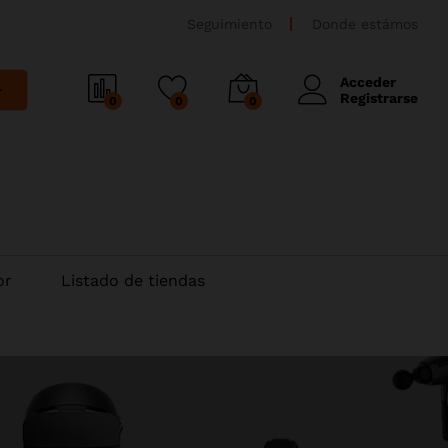
Seguimiento
Donde estámos
Acceder
r
Registrarse
0
0
0
or
Listado de tiendas