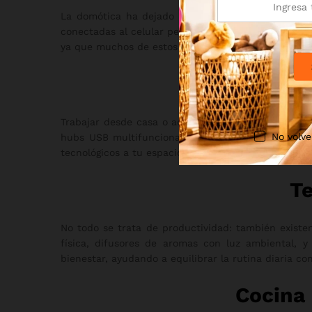
La domótica ha dejado de ser un lujo exclusivo y 
conectadas al celular permiten controlar prácticam
ya que muchos de estos dispositivos optimizan el 
Gad
Trabajar desde casa o administrar un negocio prop
No volve
hubs USB multifuncionales y cargadores inalámbri
tecnológicos a tu espacio de trabajo puede marcar 
Te
No todo se trata de productividad: también existe
física, difusores de aromas con luz ambiental, y
bienestar, ayudando a equilibrar la rutina diaria c
Cocina 