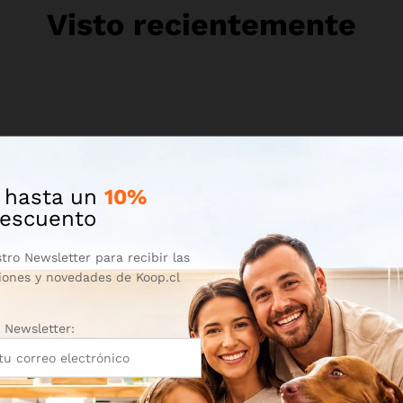
Visto recientemente
 hasta un
10%
escuento
tro Newsletter para recibir las
iones y novedades de Koop.cl
Información
Koop ® Chil
Newsletter:
Politicas de Privacidad
Quiénes Somo
Preguntas Frecuentes
Contacto