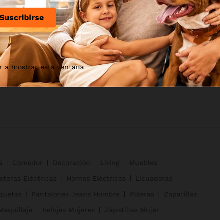
Reembolsos y Devoluciones
Blog
Seguimiento de Pedido
Tienda
Términos & Condiciones
Trabaja con N
r a mostrar esta ventana
a
Comedor
Decoración
Living
Muebles
eteras Eléctricas
Hornos Eléctricos
Licuadoras
quetas
Pantalones Jeans Hombre
Poleras
Zapatillas
Maquillaje
Relojes Mujeres
Zapatillas Mujer