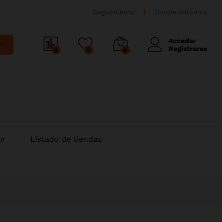
Seguimiento
Donde estámos
Acceder
r
Registrarse
0
0
0
or
Listado de tiendas