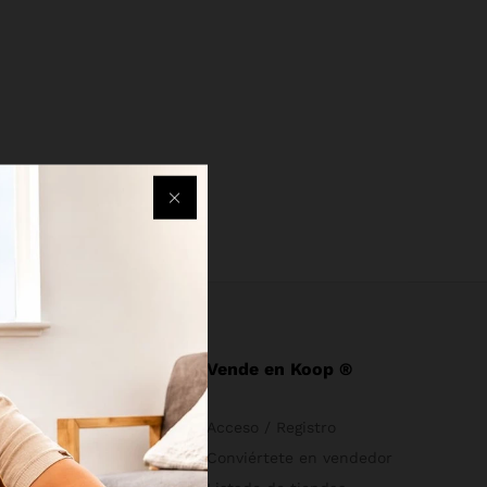
e
Vende en Koop ®
s
Acceso / Registro
Conviértete en vendedor