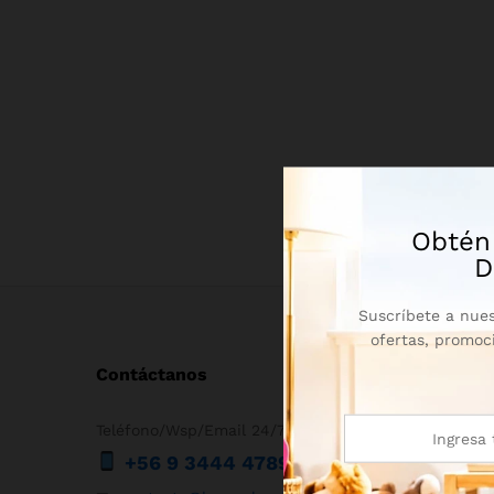
Obtén
D
Suscríbete a nues
ofertas, promoc
Contáctanos
Teléfono/Wsp/Email 24/7
+56 9 3444 4789