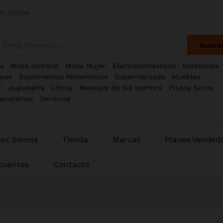
% Online
Busca
s
Moda Hombre
Moda Mujer
Electrodomésticos
Notebooks
oyas
Suplementos Alimenticios
Supermercado
Muebles
r
Juguetería
Libros
Anteojos de Sol Hombre
Frutos Secos
anoramas
Servicios
nes Somos
Tienda
Marcas
Planes Vended
cuentes
Contacto