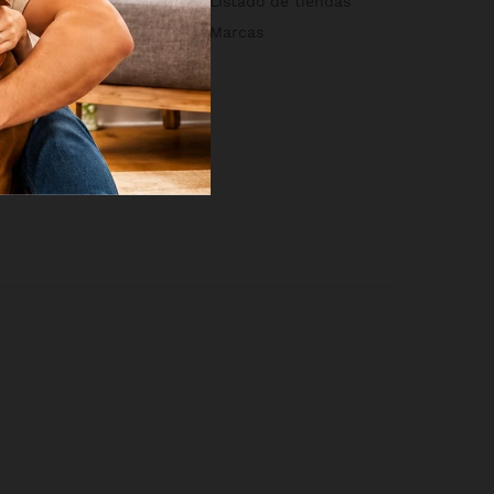
Listado de tiendas
Marcas
osotros