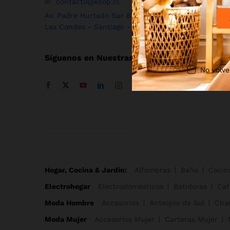
✉
contacto@koop.cl
Av. Padre Hurtado Sur 875
Las Condes - Santiago -
Chile
Síguenos en Nuestras RRSS
No volve
Hogar, Cocina & Jardín:
Alfombras
Baño
Cocin
Electrohogar
Electrodomésticos
Batidoras
Caf
Moda Hombre
Accesorios
Anteojos de Sol
Cha
Moda Mujer
Accesorios Mujer
Carteras Mujer