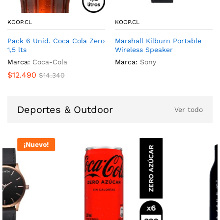
KOOP.CL
KOOP.CL
KOOP.CL
KOOP.CL
KOOP.CL
Marshall Kilburn Portable
Pack 6 Unid. Coca Cola Zero
Pack 6 Unid. Coca Cola Zero
Wireless Speaker
1,5 lts
1,5 lts
Pack 6 Unid. Coca Cola Zero
Marshall Kilburn Portable
1,5 lts
Wireless Speaker
Marca:
Marca:
Sony
Coca-Cola
Marca:
Coca-Cola
Marca:
Coca-Cola
Marca:
Sony
$
12.490
$
12.490
$
14.340
$
14.340
$
12.490
$
14.340
Deportes & Outdoor
Ver todo