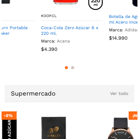
KOOP.CL
Botella de Agua Maihue 550
ml Acero Inoxidable
Coca-Cola Zero Azúcar 6 x
Marca:
Adidas
220 ml.
$
14.990
Marca:
Acana
$
4.390
Supermercado
Ver todo
¡Nuevo!