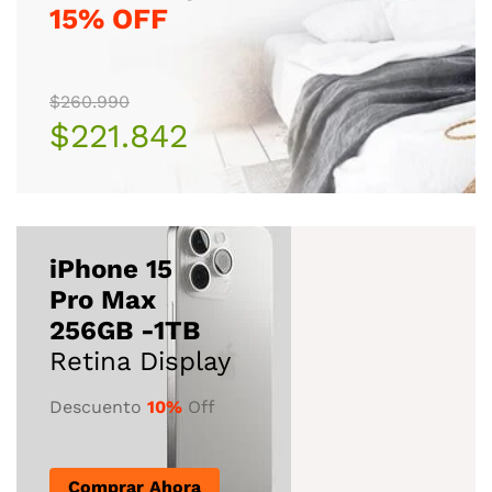
15% OFF
$260.990
$221.842
iPhone 15
Pro Max
256GB -1TB
Retina Display
Descuento
10%
Off
Comprar Ahora