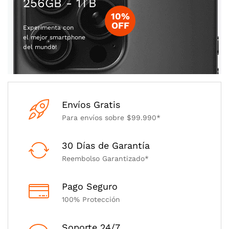
256GB - 1TB
10%
OFF
Experimenta con
el mejor smartphone
del mundo!
Envíos Gratis
Para envíos sobre $99.990*
30 Días de Garantía
Reembolso Garantizado*
Pago Seguro
100% Protección
Soporte 24/7