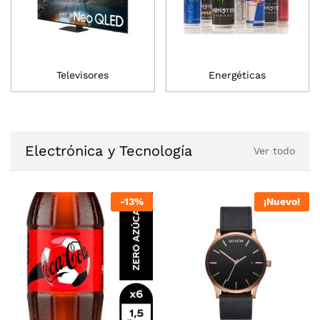
Televisores
Energéticas
Electrónica y Tecnología
Ver todo
¡Nuevo!
-
13
%
-
13
%
-
13
%
¡Nuevo!