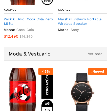
KOOP.CL
KOOP.CL
KOOP.CL
KOOP.CL
KOOP.CL
Marshall Kilburn Portable
Pack 6 Unid. Coca Cola Zero
Pack 6 Unid. Coca Cola Zero
Wireless Speaker
1,5 lts
1,5 lts
Pack 6 Unid. Coca Cola Zero
Marshall Kilburn Portable
1,5 lts
Wireless Speaker
Marca:
Marca:
Sony
Coca-Cola
Marca:
Coca-Cola
Marca:
Coca-Cola
Marca:
Sony
$
12.490
$
12.490
$
14.340
$
14.340
$
12.490
$
14.340
Moda & Vestuario
Ver todo
¡Nuevo!
-
13
%
-
13
%
-
13
%
¡Nuevo!