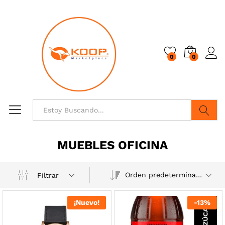
0
0
Buscar
MUEBLES OFICINA
Orden predeterminado
Filtrar
¡Nuevo!
-
13
%