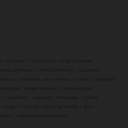
a
Comedor
Decoración
Living
Muebles
eteras Eléctricas
Hornos Eléctricos
Licuadoras
quetas
Pantalones Jeans Hombre
Poleras
Zapatillas
Maquillaje
Relojes Mujeres
Zapatillas Mujer
n
Audífonos
Celulares
Notebooks
Tablets
Rugby
Running
Stand Up Paddle
Tenis
 Salud
Suplementos Alimenticios