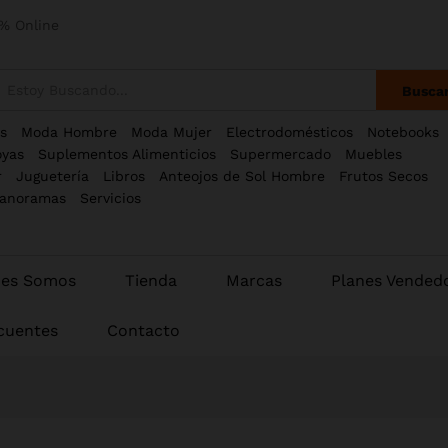
% Online
Busca
s
Moda Hombre
Moda Mujer
Electrodomésticos
Notebooks
oyas
Suplementos Alimenticios
Supermercado
Muebles
r
Juguetería
Libros
Anteojos de Sol Hombre
Frutos Secos
anoramas
Servicios
nes Somos
Tienda
Marcas
Planes Vended
cuentes
Contacto