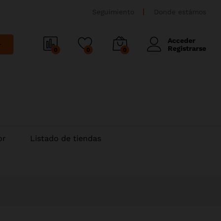
Seguimiento
Donde estámos
Acceder
r
Registrarse
0
0
0
or
Listado de tiendas