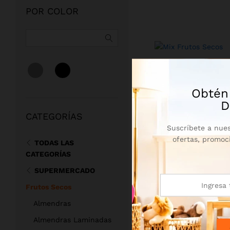
POR COLOR
Mix Frutos Secos
(1)
Obtén
D
CATEGORÍAS
Suscríbete a nues
ofertas, promoc
TODAS LAS
CATEGORÍAS
SUPERMERCADO
Frutos Secos
Almendras
Almendras Laminadas