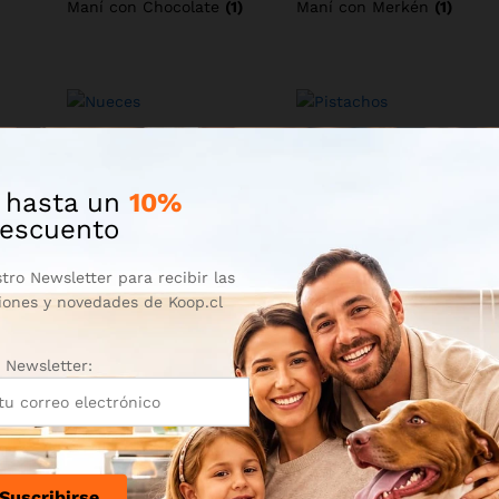
Maní con Chocolate
(1)
Maní con Merkén
(1)
Nueces
(1)
Pistachos
(1)
 hasta un
10%
escuento
tro Newsletter para recibir las
iones y novedades de Koop.cl
Newsletter: