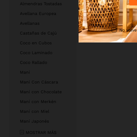
Almendras Tostadas
Avellana Europea
Avellanas
No volve
Castañas de Cajú
Coco en Cubos
Coco Laminado
Coco Rallado
Maní
Maní Con Cáscara
Maní con Chocolate
Maní con Merkén
Maní con Miel
Maní Japonés
MOSTRAR MÁS