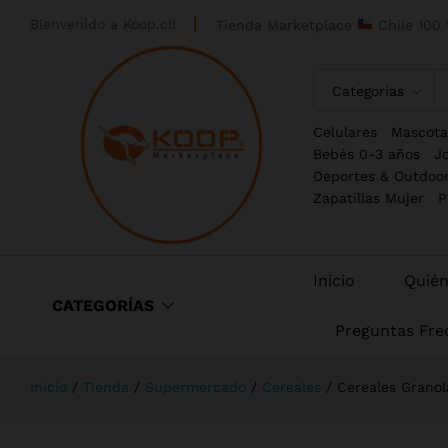
Bienvenido a
Koop.cl!
Tienda Marketplace
Chile 100 
Categorías
Celulares
Mascota
Bebés 0-3 años
J
Deportes & Outdoo
Zapatillas Mujer
P
Inicio
Quié
CATEGORÍAS
Preguntas Fre
Inicio
/
Tienda
/
Supermercado
/
Cereales
/
Cereales Granol