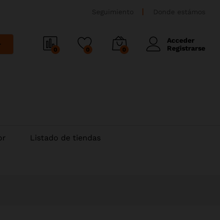
Seguimiento
Donde estámos
Acceder
r
Registrarse
0
0
0
or
Listado de tiendas