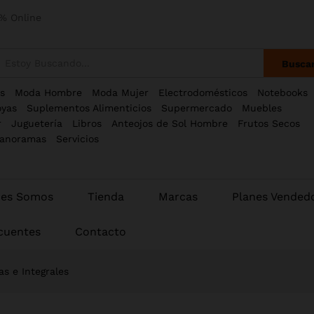
% Online
Busca
s
Moda Hombre
Moda Mujer
Electrodomésticos
Notebooks
oyas
Suplementos Alimenticios
Supermercado
Muebles
r
Juguetería
Libros
Anteojos de Sol Hombre
Frutos Secos
anoramas
Servicios
nes Somos
Tienda
Marcas
Planes Vended
cuentes
Contacto
as e Integrales