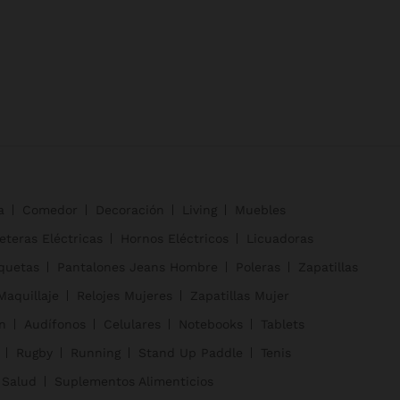
a
Comedor
Decoración
Living
Muebles
eteras Eléctricas
Hornos Eléctricos
Licuadoras
quetas
Pantalones Jeans Hombre
Poleras
Zapatillas
Maquillaje
Relojes Mujeres
Zapatillas Mujer
n
Audífonos
Celulares
Notebooks
Tablets
Rugby
Running
Stand Up Paddle
Tenis
 Salud
Suplementos Alimenticios