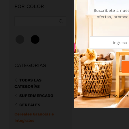
POR COLOR
Suscríbete a nues
ofertas, promoc
CATEGORÍAS
TODAS LAS
CATEGORÍAS
SUPERMERCADO
No volve
CEREALES
Cereales Granolas e
Integrales