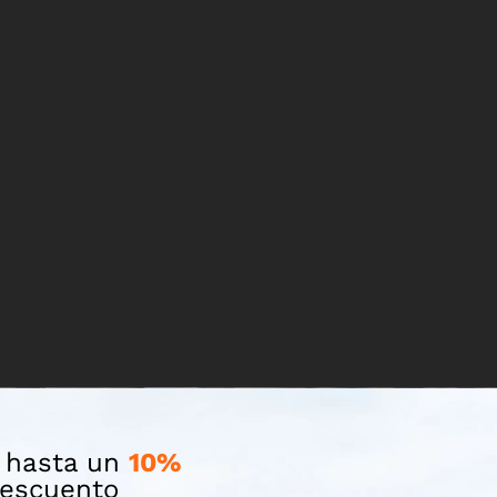
 hasta un
10%
escuento