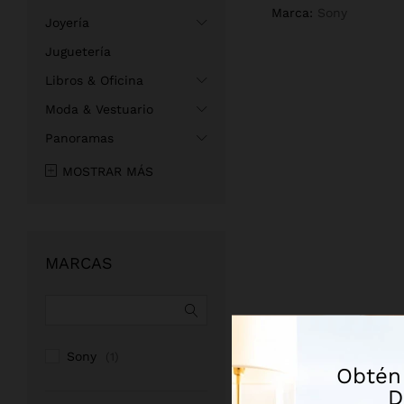
Marca:
Sony
Joyería
Juguetería
Libros & Oficina
Moda & Vestuario
Panoramas
MOSTRAR MÁS
MARCAS
Sony
(1)
Obtén
D