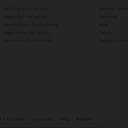
Politicas de Privacidad
Quiénes Somo
Preguntas Frecuentes
Contacto
Reembolsos y Devoluciones
Blog
Seguimiento de Pedido
Tienda
Términos & Condiciones
Trabaja con N
a
Comedor
Decoración
Living
Muebles
eteras Eléctricas
Hornos Eléctricos
Licuadoras