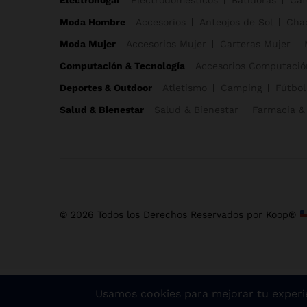
Universal Nutrition
(1)
Moda Hombre
Accesorios
Anteojos de Sol
Cha
Vans
(1)
Moda Mujer
Accesorios Mujer
Carteras Mujer
Vichy
(1)
Computación & Tecnología
Accesorios Computació
Watts
(1)
Deportes & Outdoor
Atletismo
Camping
Fútbol
Whirpool
(1)
Whiskas
(1)
Salud & Bienestar
Salud & Bienestar
Farmacia &
Wild Foods
(1)
Wrangler
(1)
Zara
(1)
© 2026 Todos los Derechos Reservados por Koop®