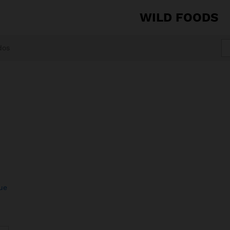
WILD FOODS
dos
ue