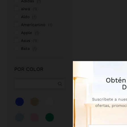
Adidas
(1)
aiwa
(1)
Aldo
(1)
Americanino
(1)
Apple
(1)
Asus
(1)
Bata
(1)
Bpi sports
(1)
Bresler
(1)
POR COLOR
BSN
(1)
Obtén
Cacharel
(1)
D
Caffarena
(1)
Casio
(1)
Suscríbete a nues
Char-Broil
(1)
ofertas, promoc
Coca-Cola
(3)
Costa
(1)