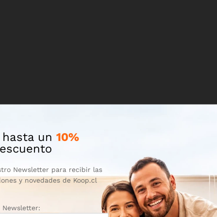
 hasta un
10%
escuento
tro Newsletter para recibir las
iones y novedades de Koop.cl
Newsletter: