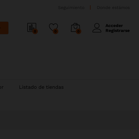
Seguimiento
Donde estámos
Acceder
r
Registrarse
0
0
0
or
Listado de tiendas