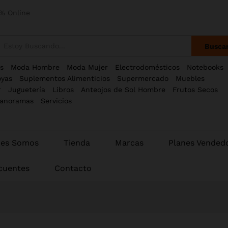
% Online
Busca
s
Moda Hombre
Moda Mujer
Electrodomésticos
Notebooks
oyas
Suplementos Alimenticios
Supermercado
Muebles
r
Juguetería
Libros
Anteojos de Sol Hombre
Frutos Secos
anoramas
Servicios
nes Somos
Tienda
Marcas
Planes Vended
cuentes
Contacto