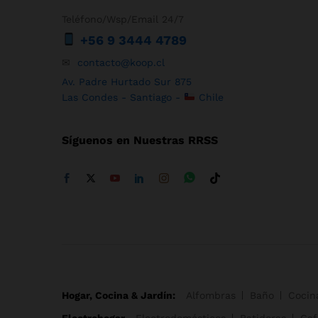
Proplan
(2)
Teléfono/Wsp/Email 24/7
Puma
(1)
+56 9 3444 4789
Quaker
(1)
✉
contacto@koop.cl
Quest Nutrition
(1)
Av. Padre Hurtado Sur 875
Reebok
(1)
Las Condes - Santiago -
Chile
Rosen
(1)
Samsung
(2)
Síguenos en Nuestras RRSS
Savory
(1)
Skechers
(1)
Sony
(2)
The North Face
(1)
Thomas
(1)
Toshiba
(1)
Trek
(2)
Ultimate Nutrition
(3)
Hogar, Cocina & Jardín:
Alfombras
Baño
Cocin
Under Armour
(1)
Electrohogar
Electrodomésticos
Batidoras
Caf