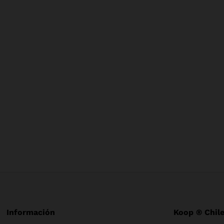
Información
Koop ® Chil