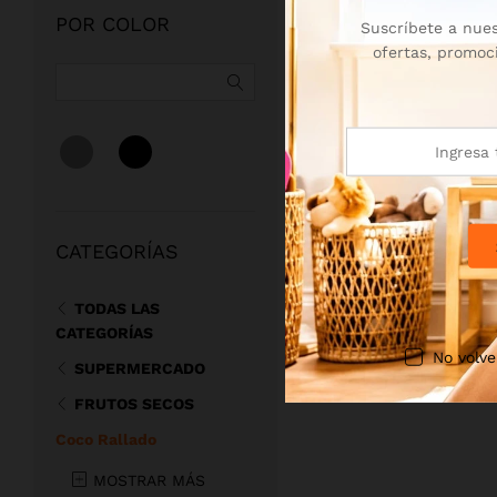
POR COLOR
Suscríbete a nues
ofertas, promoc
CATEGORÍAS
TODAS LAS
CATEGORÍAS
No volve
SUPERMERCADO
FRUTOS SECOS
Coco Rallado
MOSTRAR MÁS