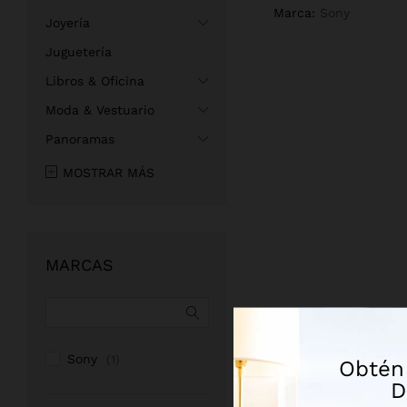
Marca:
Sony
Joyería
Juguetería
Libros & Oficina
Moda & Vestuario
Panoramas
MOSTRAR MÁS
MARCAS
Sony
(1)
Obtén
D