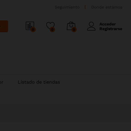
Seguimiento
Donde estámos
Acceder
r
Registrarse
0
0
0
or
Listado de tiendas