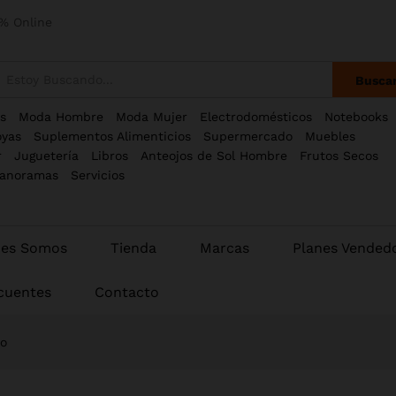
% Online
Busca
s
Moda Hombre
Moda Mujer
Electrodomésticos
Notebooks
oyas
Suplementos Alimenticios
Supermercado
Muebles
r
Juguetería
Libros
Anteojos de Sol Hombre
Frutos Secos
anoramas
Servicios
nes Somos
Tienda
Marcas
Planes Vended
cuentes
Contacto
do