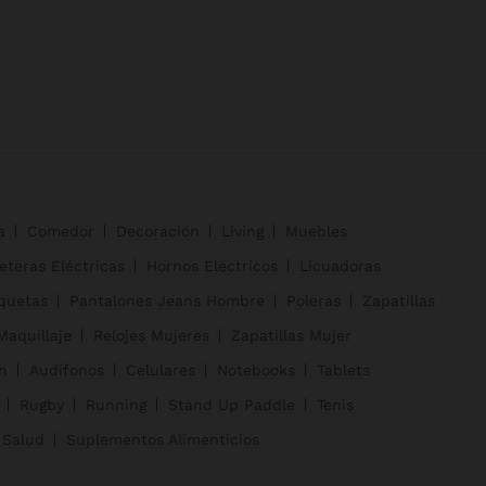
a
Comedor
Decoración
Living
Muebles
eteras Eléctricas
Hornos Eléctricos
Licuadoras
quetas
Pantalones Jeans Hombre
Poleras
Zapatillas
Maquillaje
Relojes Mujeres
Zapatillas Mujer
n
Audífonos
Celulares
Notebooks
Tablets
Rugby
Running
Stand Up Paddle
Tenis
 Salud
Suplementos Alimenticios