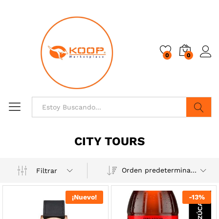
0
0
Buscar
CITY TOURS
Orden predeterminado
Filtrar
¡Nuevo!
-
13
%