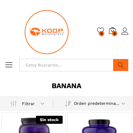
0
0
Buscar
BANANA
Orden predeterminado
Filtrar
Sin stock