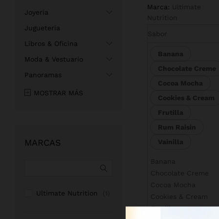
Marca:
Ultimate
Joyería
Nutrition
Juguetería
Sabor
Libros & Oficina
Banana
Moda & Vestuario
$
82.990
Chocolate Creme
Panoramas
Cocoa Mocha
MOSTRAR MÁS
Cookies & Cream
Frutilla
Rum Raisin
MARCAS
Vainilla
Banana
Chocolate Creme
Cocoa Mocha
Ultimate Nutrition
(1)
Cookies & Cream
Frutilla