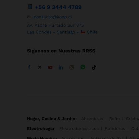
+56 9 3444 4789
✉
contacto@koop.cl
Av. Padre Hurtado Sur 875
Las Condes - Santiago -
Chile
Síguenos en Nuestras RRSS
Hogar, Cocina & Jardín:
Alfombras
Baño
Cocin
Electrohogar
Electrodomésticos
Batidoras
Caf
Moda Hombre
Accesorios
Anteojos de Sol
Cha