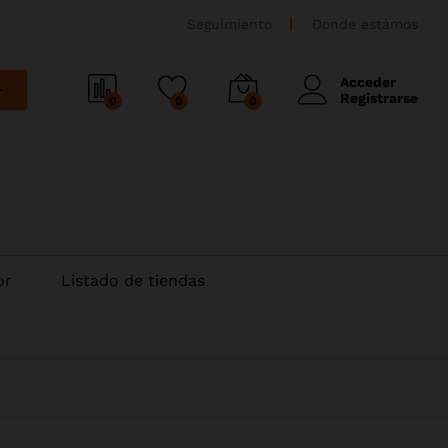
Seguimiento
Donde estámos
Acceder
r
Registrarse
0
0
0
or
Listado de tiendas