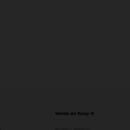
e
Vende en Koop ®
s
Acceso / Registro