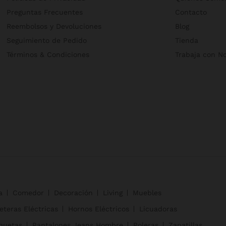
Preguntas Frecuentes
Contacto
Reembolsos y Devoluciones
Blog
Seguimiento de Pedido
Tienda
Términos & Condiciones
Trabaja con N
a
Comedor
Decoración
Living
Muebles
eteras Eléctricas
Hornos Eléctricos
Licuadoras
quetas
Pantalones Jeans Hombre
Poleras
Zapatillas