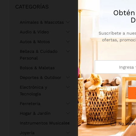
Rum Raisin
CATEGORÍAS
Vainilla
Obtén
D
Animales & Mascotas
$
82.990
Audio & Video
Suscríbete a nues
ofertas, promoc
Autos & Motos
Belleza & Cuidado
Personal
Bolsos & Maletas
Deportes & Outdoor
Electrónica y
Tecnología
Ferretería
Hogar & Jardín
Instrumentos Musicales
No volve
Joyería