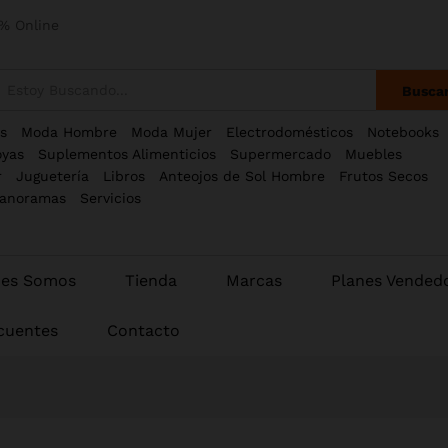
% Online
Busca
s
Moda Hombre
Moda Mujer
Electrodomésticos
Notebooks
oyas
Suplementos Alimenticios
Supermercado
Muebles
r
Juguetería
Libros
Anteojos de Sol Hombre
Frutos Secos
anoramas
Servicios
nes Somos
Tienda
Marcas
Planes Vended
cuentes
Contacto