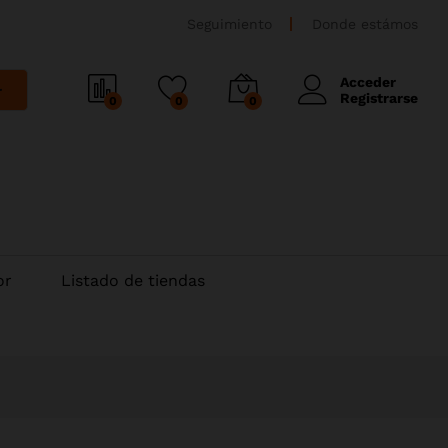
Seguimiento
Donde estámos
Acceder
r
Registrarse
0
0
0
or
Listado de tiendas