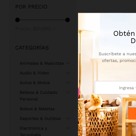
POR PRECIO
Precio:
$51.990
—
Obtén
D
$82.990
CATEGORÍAS
Suscríbete a nues
ofertas, promoc
Animales & Mascotas
Audio & Video
Autos & Motos
Belleza & Cuidado
Personal
Bolsos & Maletas
Deportes & Outdoor
Electrónica y
Tecnología