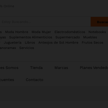
% Online
Busca
s
Moda Hombre
Moda Mujer
Electrodomésticos
Notebooks
oyas
Suplementos Alimenticios
Supermercado
Muebles
r
Juguetería
Libros
Anteojos de Sol Hombre
Frutos Secos
anoramas
Servicios
nes Somos
Tienda
Marcas
Planes Vended
cuentes
Contacto