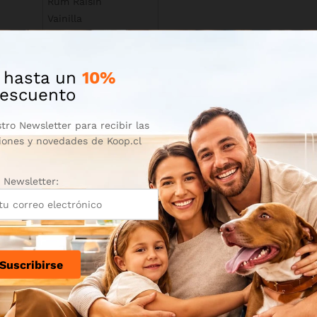
Rum Raisin
Vainilla
$
82.990
 hasta un
10%
escuento
tro Newsletter para recibir las
iones y novedades de Koop.cl
Newsletter: