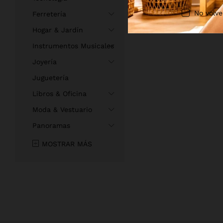
No volve
Ferretería
Hogar & Jardín
Instrumentos Musicales
Joyería
Juguetería
Libros & Oficina
Moda & Vestuario
Panoramas
MOSTRAR MÁS