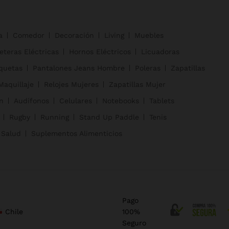
a
Comedor
Decoración
Living
Muebles
eteras Eléctricas
Hornos Eléctricos
Licuadoras
quetas
Pantalones Jeans Hombre
Poleras
Zapatillas
Maquillaje
Relojes Mujeres
Zapatillas Mujer
n
Audífonos
Celulares
Notebooks
Tablets
Rugby
Running
Stand Up Paddle
Tenis
 Salud
Suplementos Alimenticios
Pago
Chile
100%
Seguro